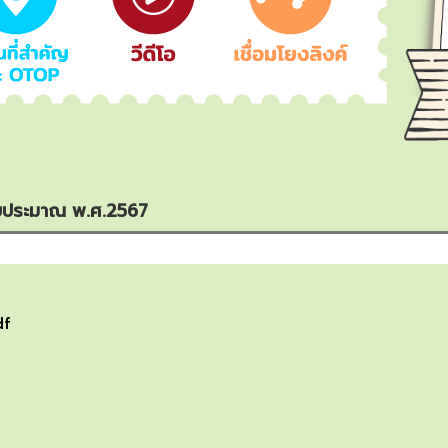
งบประมาณ พ.ศ.2567
df