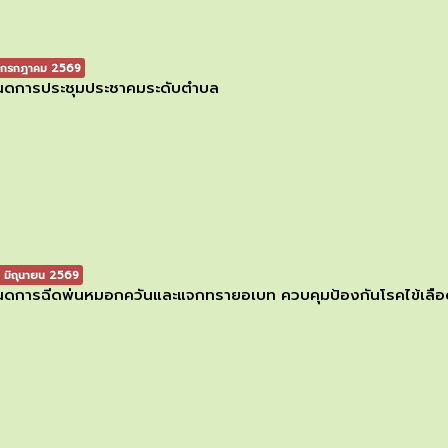
กรกฎาคม 2569
นดการประชุมประชาคมระดับตำบล
 มิถุนายน 2569
ดการฉีดพ่นหมอกควันและแจกทรายอเบท ควบคุมป้องกันโรคไข้เลือด