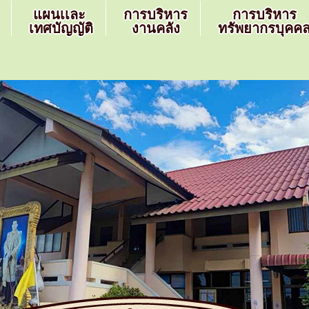
แผนเเละ
การบริหาร
การบริหาร
เทศบัญญัติ
งานคลัง
ทรัพยากรบุคค