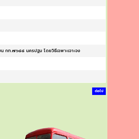
ียน กท.๗๖๘๘ นครปฐม โดยวิธีเฉพาะเจาะจง
ต่อไป