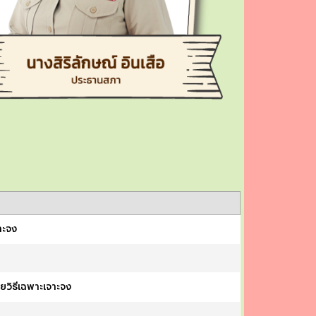
าะจง
วิธีเฉพาะเจาะจง