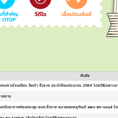
หัวข้อ
โครงการโรงเรียน วัยเก๋า งิ้วราย ประจำปีงบประมาณ 2564 โดยวิธีเฉพาะเจ
รายการ
่องปรับอากาศห้องประชุม อบต.งิ้วราย หมายเลขครุภัณฑ์ ๔๒๐-๕๙-๐๐๑๕ โดย
นวน ๓๐ รายการ (สำนักปลัด) โดยวิธีเฉพาะเจาะจง