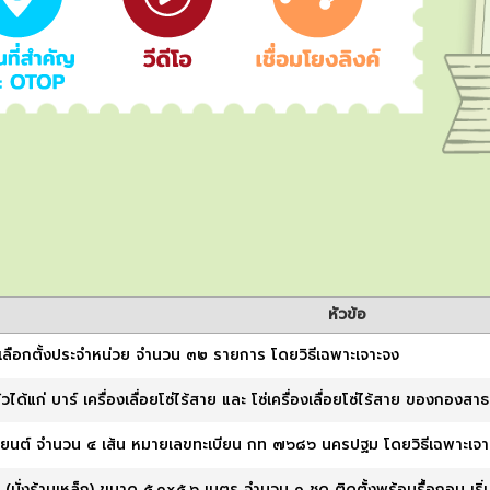
หัวข้อ
รเลือกตั้งประจำหน่วย จำนวน ๓๒ รายการ โดยวิธีเฉพาะเจาะจง
ัวได้แก่ บาร์ เครื่องเลื่อยโซ่ไร้สาย และ โซ่เครื่องเลื่อยโซ่ไร้สาย ของกอ
ถยนต์ จำนวน ๔ เส้น หมายเลขทะเบียน กท ๗๖๘๖ นครปฐม โดยวิธีเฉพาะเจา
 (นั่งร้านเหล็ก) ขนาด ๕.๑x๕.๖ เมตร จำนวน ๑ ชุด ติดตั้งพร้อมรื้อถอน เริ่