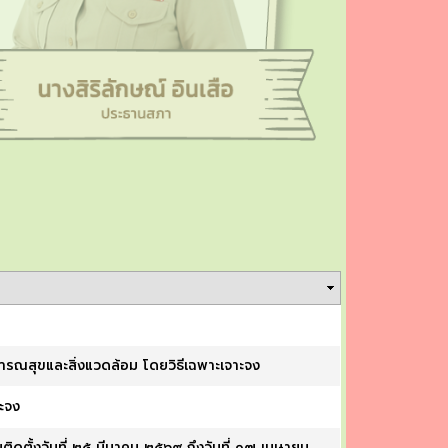
งสาธารณสุขและสิ่งแวดล้อม โดยวิธีเฉพาะเจาะจง
ะจง
มติดตั้งวันที่ ๒๕ มีนาคม ๒๕๖๙ ถึงวันที่ ๑๗ เมษายน