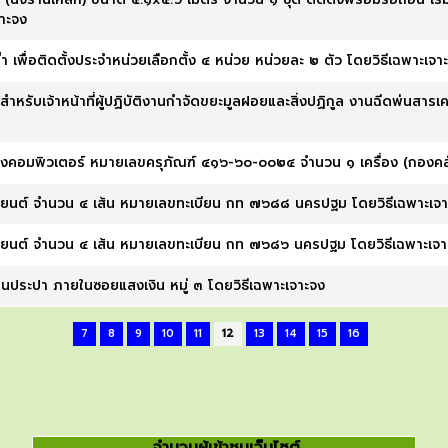
าะจง
ำ เพื่อติดตั้งประจำหน่วยเลือกตั้ง ๔ หน่วย หน่วยละ ๒ ตัว โดยวิธีเฉพาะเจา
กายสำหรับเจ้าหน้าที่ผู้ปฏิบัติงานกำจัดขยะมูลฝอยและสิ่งปฏิกูล งานฉีดพ่น
ื่องคอมพิวเตอร์ หมายเลขครุภัณฑ์ ๔๑๖-๖๐-๐๐๒๔ จำนวน ๑ เครื่อง (กองคลั
ถยนต์ จำนวน ๔ เส้น หมายเลขทะเบียน กท ๗๖๘๘ นครปฐม โดยวิธีเฉพาะเจา
ถยนต์ จำนวน ๔ เส้น หมายเลขทะเบียน กท ๗๖๘๖ นครปฐม โดยวิธีเฉพาะเจา
มนประปา ภายในซอยแสงเงิน หมู่ ๓ โดยวิธีเฉพาะเจาะจง
7
8
9
10
11
12
13
14
15
16
จำนวนผู้เข้าชมเว็บไซต์