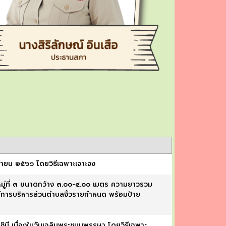
ุนายน ๒๕๖๖ โดยวิธีเฉพาะเจาะจง
มู่ที่ ๓ ขนาดกว้าง ๓.๐๐-๔.๐๐ เมตร ความยาวรวม
ค์การบริหารส่วนตำบลงิ้วรายกำหนด พร้อมป้าย
ชินี เนื่องในวันเฉลิมพระชนมพรรษา โดยวิธีเฉพาะ