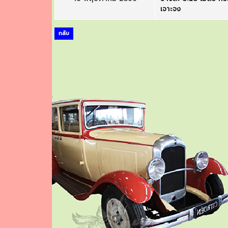
เจาะจง
กลับ