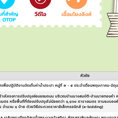
หัวข้อ
พื่อปฏิบัติงานจัดเก็บค่าน้ำประปา หมู่ที่ ๓ - ๔ ประจำเดือนพฤษภาคม-มิถ
ร้างโครงการปรับปรุงซ่อมแซมถนน บริเวณบ้านนางสมบัติ-บ้านนายทองคำ ห
มตร หรือพื้นที่ที่ต้องปรับปรุงไม่น้อยกว่า ๑,๑๖๐ ตารางเมตร ตามแบบอง
ร จำนวน ๑ ป้าย ด้วยวิธีประกวดราคาอิเล็กทรอนิกส์ (e-bidding)
ิล เฉลิมพระเกียรติสมเด็จพระนางเจ้าสุทิดา พัชรสุธาพิมลลักษณ พระบรมรา