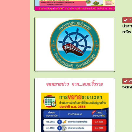
7 
ประก
ทรัพ
25
จดหม