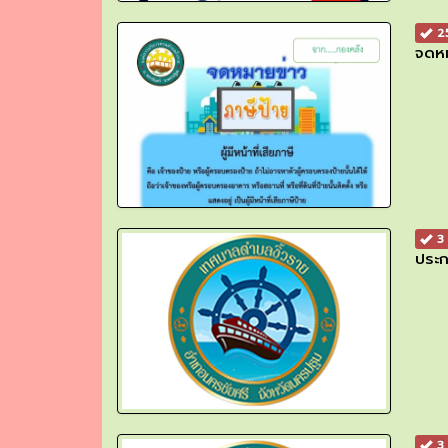
25
จดหม
3 
ประก
3 