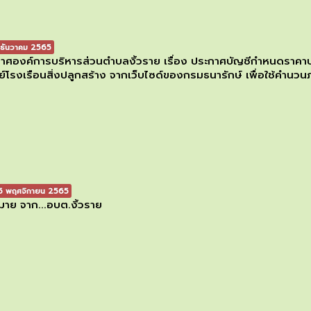
ธันวาคม 2565
าศองค์การบริหารส่วนตำบลงิ้วราย เรื่อง ประกาศบัญชีกำหนดราคาปร
ย์โรงเรือนสิ่งปลูกสร้าง จากเว็บไซด์ของกรมธนารักษ์ เพื่อใช้คำนวนภ
 พฤศจิกายน 2565
าย จาก...อบต.งิ้วราย