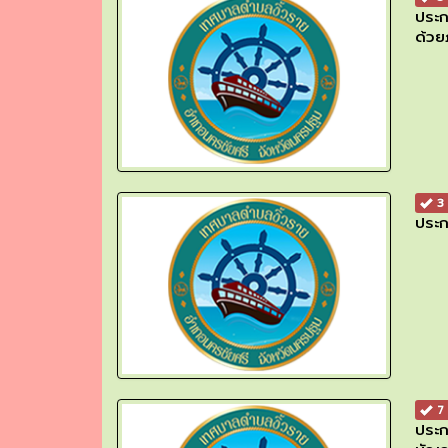
ประก
ด้วย
3 
ประก
7 
ประก